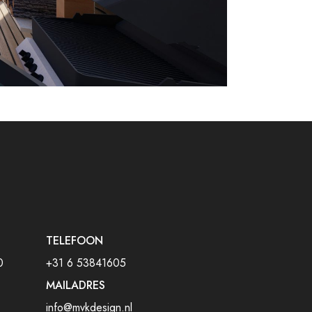
TELEFOON
0
+31 6 53841605
MAILADRES
info@mvkdesign.nl