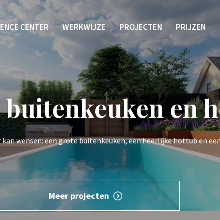
IENCE CENTER
WERKWIJZE
PROJECTEN
PRIJZEN
 buitenkeuken en h
kan wensen: een grote buitenkeuken, een heerlijke hottub en een 
Meer projecten