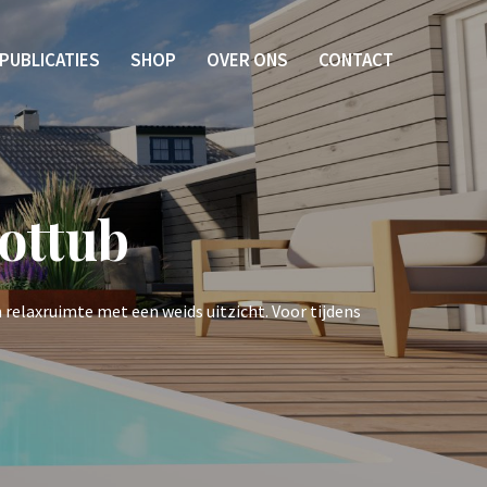
PUBLICATIES
SHOP
OVER ONS
CONTACT
ottub
relaxruimte met een weids uitzicht. Voor tijdens