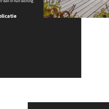
er dan in hun woning.
blicatie