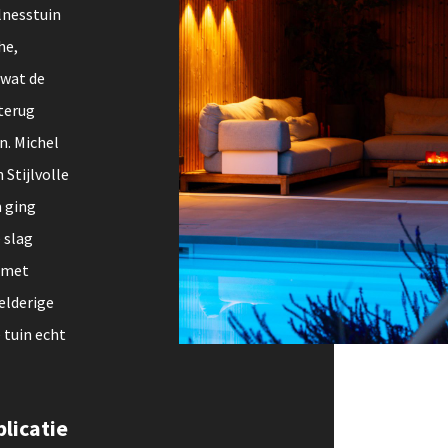
lnesstuin
he,
 wat de
terug
n. Michel
Stijlvolle
m ging
 slag
n met
elderige
e tuin echt
blicatie