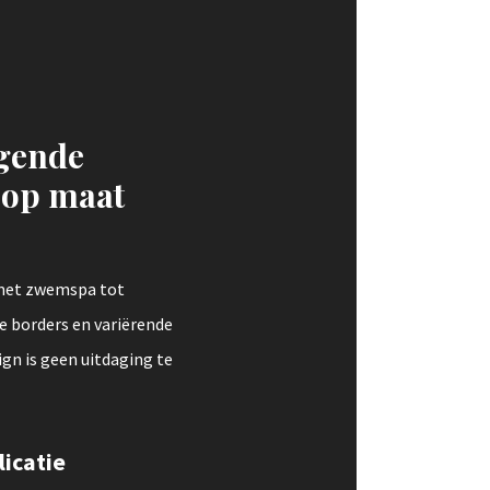
jgende
 op maat
 met zwemspa tot
jke borders en variërende
gn is geen uitdaging te
licatie