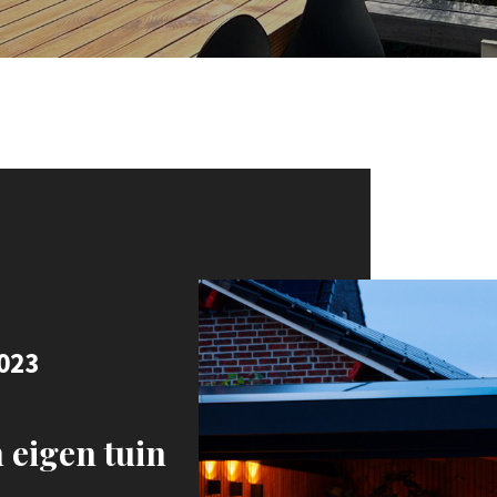
023
 eigen tuin