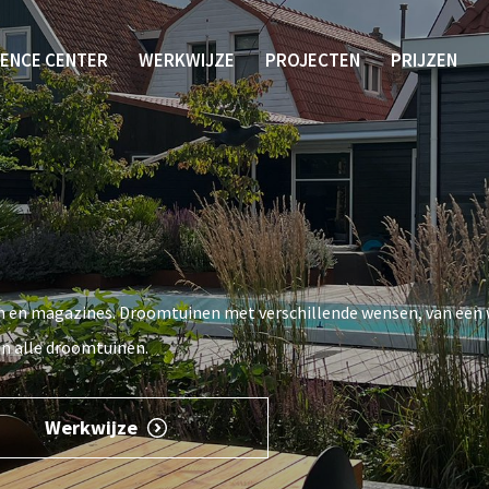
IENCE CENTER
WERKWIJZE
PROJECTEN
PRIJZEN
en en magazines. Droomtuinen met verschillende wensen, van een 
in alle droomtuinen.
Werkwijze