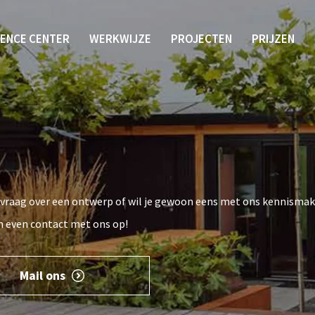
IENCE CENTER
WERKWIJZE
PROJECTEN
PRIJZEN
e vraag over een ontwerp of wil je gewoon eens met ons kennisma
n even contact met ons op!
Mail ons