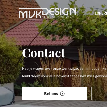
Ga
naar
EXPER
de
inhoud
Contact
Heb je vragen over onze werkwijze, een inhoudelijk
leuk! Neem voor alle bovenstaande kwesties gewoo
Bel ons